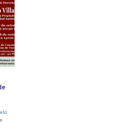
de
ela
de