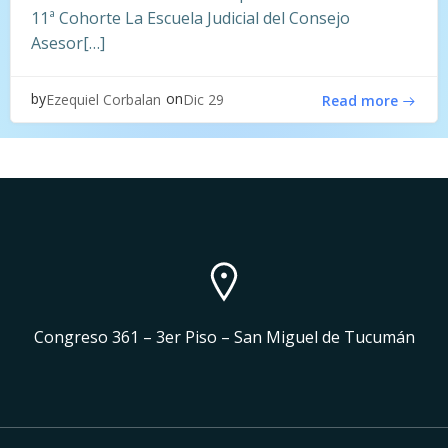
11ª Cohorte La Escuela Judicial del Consejo
Asesor[…]
by
on
Ezequiel Corbalan
Dic 29
Read more
Congreso 361 – 3er Piso – San Miguel de Tucumán