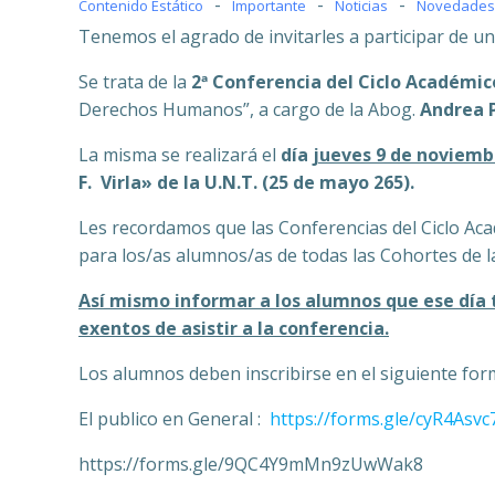
-
-
-
Contenido Estático
Importante
Noticias
Novedades 
Tenemos el agrado de invitarles a participar de u
Se trata de la
2ª Conferencia del Ciclo Académic
Derechos Humanos”, a cargo de la Abog.
Andrea 
La misma se realizará el
día
jueves 9 de noviemb
F. Virla» de la U.N.T. (25 de mayo 265).
Les recordamos que las Conferencias del Ciclo Ac
para los/as alumnos/as de todas las Cohortes de la 
Así mismo informar a los alumnos que ese día 
exentos de asistir a la conferencia.
Los alumnos deben inscribirse en el siguiente for
El publico en General :
https://forms.gle/cyR4As
https://forms.gle/9QC4Y9mMn9zUwWak8