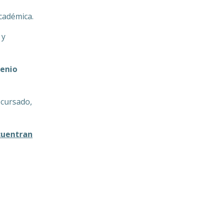
cadémica.
 y
genio
cursado,
cuentran