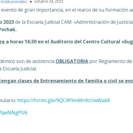
octubre 24, 2023
Institucionales
n evento de gran importancia, en el marco de su formación a
o 2023
de la Escuela Judicial CAM: «Administración de Justicia
Pochak
.
re
a horas 16:30 en el Auditorio del Centro Cultural «Eu
adémico son de asistencia
OBLIGATORIA
por Reglamento de 
Escuela Judicial.
tengan clases de Entrenamiento de familia o civil se en
mulario:
https://forms.gle/9QC4Y9mMn9zUwWak8
vc7qwNNgPU6